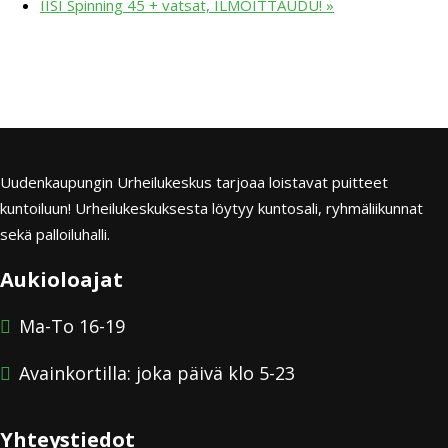
IISI Spinning 45 + vatsat, ILMOITTAUDU!
»
Uudenkaupungin Urheilukeskus tarjoaa loistavat puitteet
kuntoiluun! Urheilukeskuksesta löytyy kuntosali, ryhmäliikunnat
sekä palloiluhalli.
Aukioloajat
Ma-To 16-19
Avainkortilla: joka päivä klo 5-23
Yhteystiedot