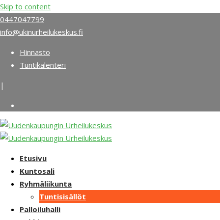
Skip to content
0447047799
info@ukinurheilukeskus.fi
Hinnasto
Tuntikalenteri
|
Etusivu
Kuntosali
Ryhmäliikunta
Tuntisisällöt
Palloiluhalli