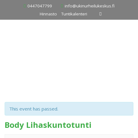
Skip
0447047799
info@ukinurheilukeskus.fi
to
Hinnasto
Tuntikalenteri
content
This event has passed.
Body Lihaskuntotunti