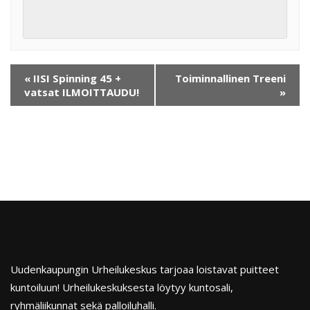
«
IISI Spinning 45 +
Toiminnallinen Treeni
vatsat ILMOITTAUDU!
»
Uudenkaupungin Urheilukeskus tarjoaa loistavat puitteet
kuntoiluun! Urheilukeskuksesta löytyy kuntosali,
ryhmäliikunnat sekä palloiluhalli.