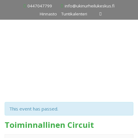
Skip
0447047799
info@ukinurheilukeskus.fi
to
Hinnasto
Tuntikalenteri
content
This event has passed.
Toiminnallinen Circuit