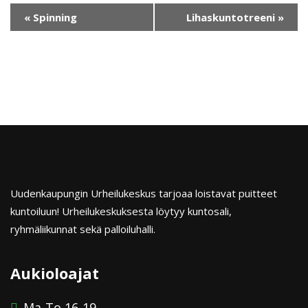
«
Spinning
Lihaskuntotreeni
»
Uudenkaupungin Urheilukeskus tarjoaa loistavat puitteet
kuntoiluun! Urheilukeskuksesta löytyy kuntosali,
ryhmäliikunnat sekä palloiluhalli.
Aukioloajat
Ma-To 16-19