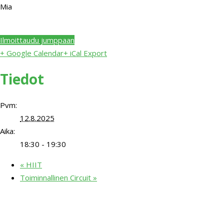
Mia
Ilmoittaudu jumppaan
+ Google Calendar
+ iCal Export
Tiedot
Pvm:
12.8.2025
Aika:
18:30 - 19:30
«
HIIT
Toiminnallinen Circuit
»