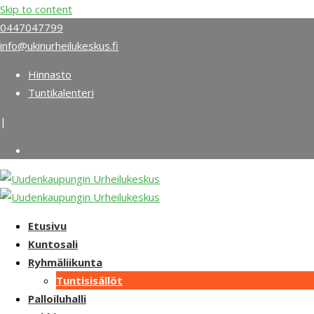
Skip to content
0447047799
info@ukinurheilukeskus.fi
Hinnasto
Tuntikalenteri
|
Etusivu
Kuntosali
Ryhmäliikunta
Tuntisisällöt
Palloiluhalli