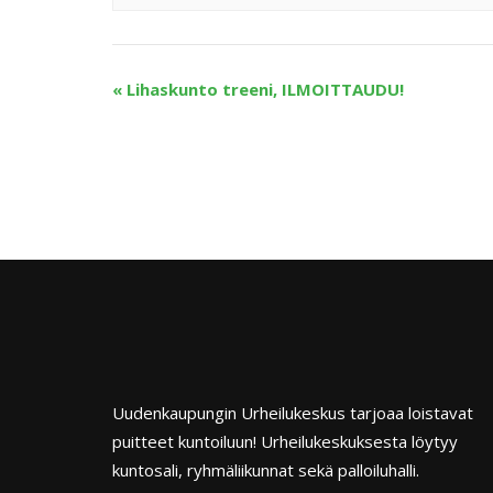
«
Lihaskunto treeni, ILMOITTAUDU!
Uudenkaupungin Urheilukeskus tarjoaa loistavat
puitteet kuntoiluun! Urheilukeskuksesta löytyy
kuntosali, ryhmäliikunnat sekä palloiluhalli.