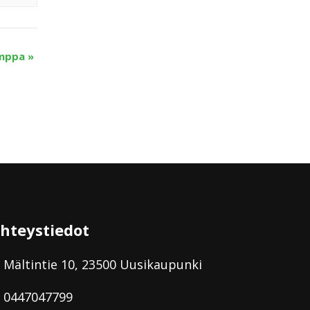
umppa
»
hteystiedot
Mältintie 10, 23500 Uusikaupunki
0447047799