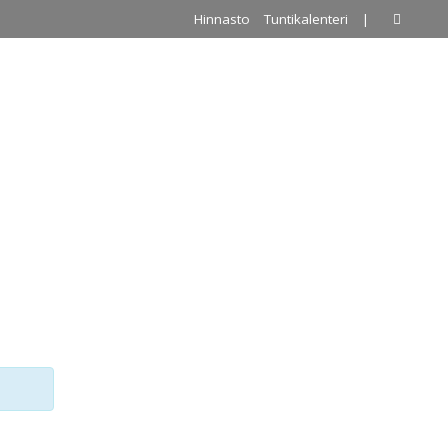
Hinnasto
Tuntikalenteri
|
A
PALLOILUHALLI
URKKIS
YHTEYSTIEDOT