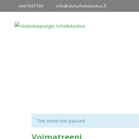
Skip
0447047799
info@ukinurheilukeskus.fi
to
content
This event has passed.
Voimatreeni