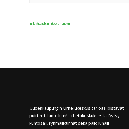
«
Lihaskuntotreeni
Uudenkaupungin Urheilukeskus tarjoaa loistavat
puitteet kuntoiluun! Urheilukeskuksesta löytyy
kuntosali, ryhmäliikunnat sekä palloiluhalli.