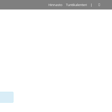
Hinnasto
Tuntikalenteri
|
A
PALLOILUHALLI
URKKIS
YHTEYSTIEDOT