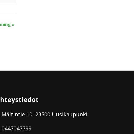
nning
»
hteystiedot
Mältintie 10, 23500 Uusikaupunki
0447047799