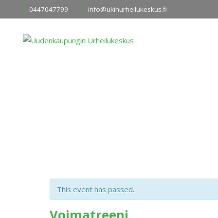
Skip
0447047799
info@ukinurheilukeskus.fi
to
content
This event has passed.
Voimatreeni