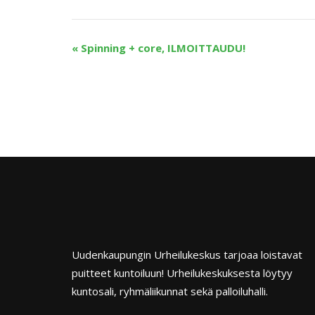
«
Spinning + core, ILMOITTAUDU!
Uudenkaupungin Urheilukeskus tarjoaa loistavat
puitteet kuntoiluun! Urheilukeskuksesta löytyy
kuntosali, ryhmäliikunnat sekä palloiluhalli.