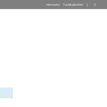
Hinnasto
Tuntikalenteri
|
A
PALLOILUHALLI
URKKIS
YHTEYSTIEDOT