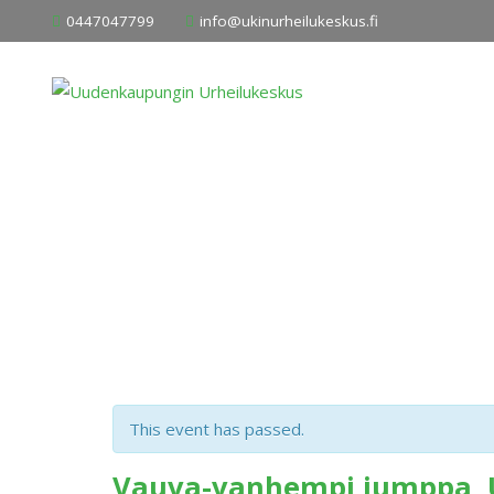
Skip
0447047799
info@ukinurheilukeskus.fi
to
content
This event has passed.
Vauva-vanhempi jumppa, 