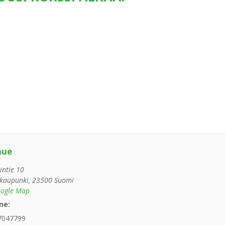
nue
intie 10
kaupunki
,
23500
Suomi
ogle Map
ne:
7047799