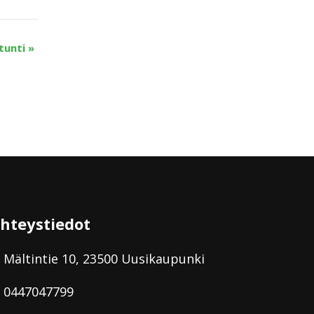
tunti
»
hteystiedot
Mältintie 10, 23500 Uusikaupunki
0447047799