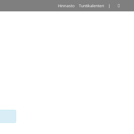
Hinnasto
Tuntikalenteri
|
A
PALLOILUHALLI
URKKIS
YHTEYSTIEDOT