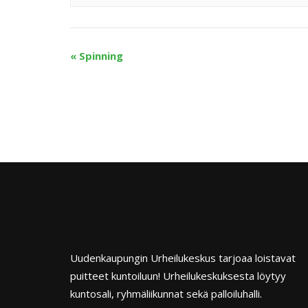
«
Spinning
Uudenkaupungin Urheilukeskus tarjoaa loistavat
puitteet kuntoiluun! Urheilukeskuksesta löytyy
kuntosali, ryhmäliikunnat sekä palloiluhalli.