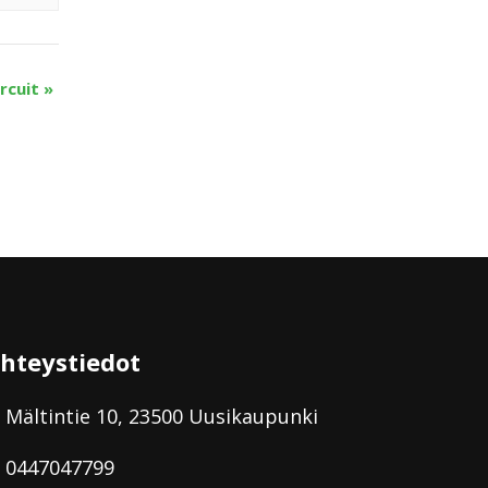
ircuit
»
hteystiedot
Mältintie 10, 23500 Uusikaupunki
0447047799