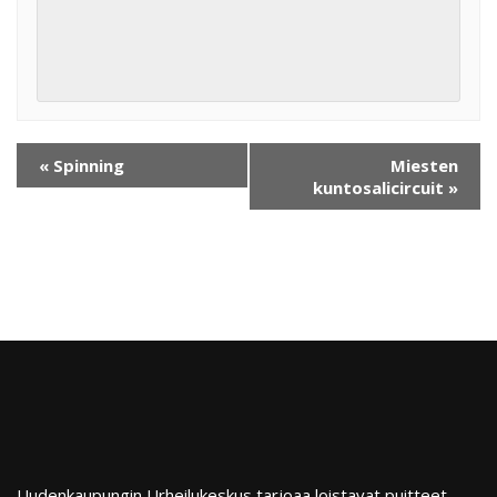
«
Spinning
Miesten
kuntosalicircuit
»
Uudenkaupungin Urheilukeskus tarjoaa loistavat puitteet