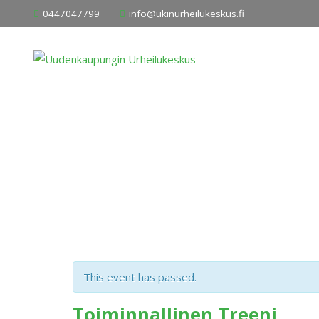
Skip
0447047799
info@ukinurheilukeskus.fi
to
content
This event has passed.
Toiminnallinen Treeni