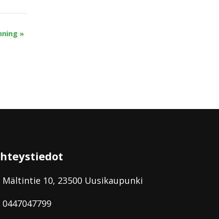
nning
»
hteystiedot
Mältintie 10, 23500 Uusikaupunki
0447047799