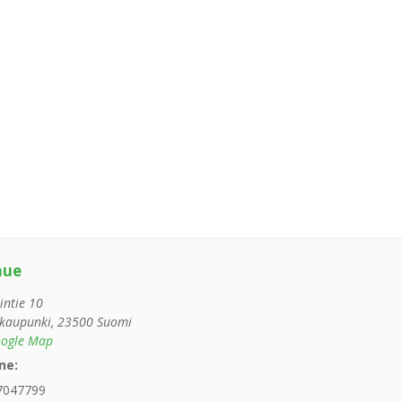
nue
intie 10
kaupunki
,
23500
Suomi
ogle Map
ne:
7047799