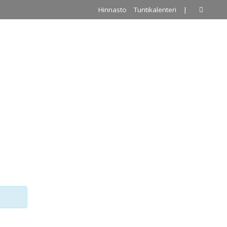
Hinnasto
Tuntikalenteri
|
A
PALLOILUHALLI
URKKIS
YHTEYSTIEDOT