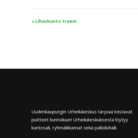
«
Lihaskunto treeni
Uudenkaupungin Urheilukeskus tarjoaa loistavat
puitteet kuntoiluun! Urheilukeskuksesta löytyy
kuntosali, ryhmäliikunnat sekä palloiluhalli.