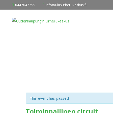
Skip
0447047799
info@ukinurheilukeskus.fi
to
content
This event has passed.
Toiminnallinen circuit