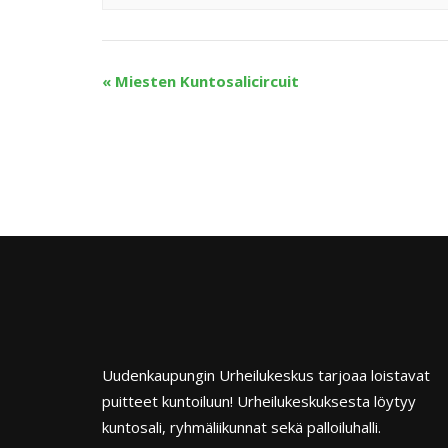
«
Miesten Kuntosalicircuit
Uudenkaupungin Urheilukeskus tarjoaa loistavat
puitteet kuntoiluun! Urheilukeskuksesta löytyy
kuntosali, ryhmäliikunnat sekä palloiluhalli.