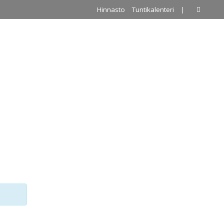
Hinnasto
Tuntikalenteri
|
A
PALLOILUHALLI
URKKIS
YHTEYSTIEDOT