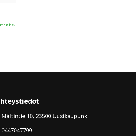
atsat
»
hteystiedot
Mältintie 10, 23500 Uusikaupunki
0447047799