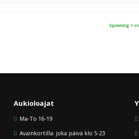
Spinning + v
Aukioloajat
Y
Ma-To 16-19
Avainkortilla: joka päivä klo 5-23