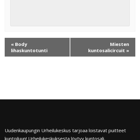
«
Body
Miesten
lihaskuntotunti
kuntosalicircuit
»
Uudenkaupungin Urheilukeskus tarjoaa loistavat puitteet
kuntoiluun! Urheilukeskuksesta löytyy kuntosali,