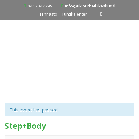
Skip
0447047799
info@ukinurheilukeskus.fi
to
Hinnasto
Tuntikalenteri
content
This event has passed.
Step+Body