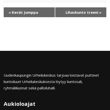
«
Kevät Jumppa
Lihaskunto treeni
»
Uudenkaupungin Urheilukeskus tarjoaa loistavat puitteet
kuntoiluun! Urheilukeskuksesta löytyy kuntosali,
ryhmäliikunnat sekä palloiluhalli.
Aukioloajat