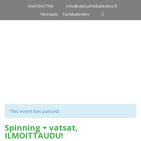
Skip
0447047799
info@ukinurheilukeskus.fi
to
Hinnasto
Tuntikalenteri
content
This event has passed.
Spinning + vatsat,
ILMOITTAUDU!