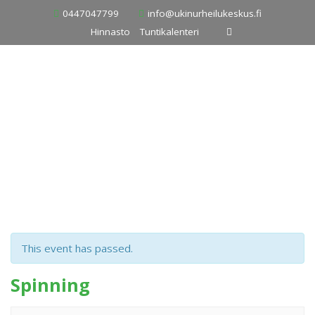
Skip
0447047799
info@ukinurheilukeskus.fi
to
Hinnasto
Tuntikalenteri
content
This event has passed.
Spinning