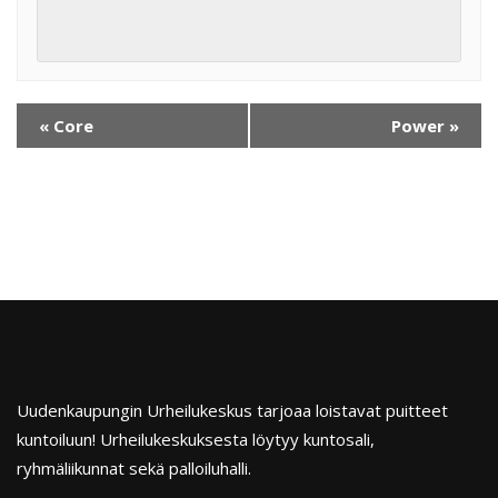
«
Core
Power
»
Uudenkaupungin Urheilukeskus tarjoaa loistavat puitteet
kuntoiluun! Urheilukeskuksesta löytyy kuntosali,
ryhmäliikunnat sekä palloiluhalli.