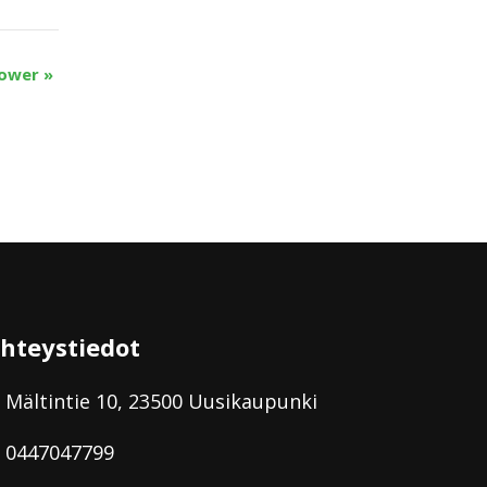
ower
»
hteystiedot
Mältintie 10, 23500 Uusikaupunki
0447047799