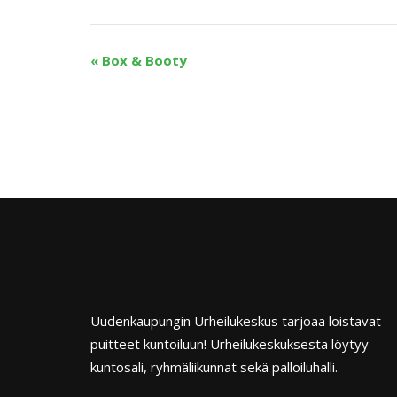
«
Box & Booty
Uudenkaupungin Urheilukeskus tarjoaa loistavat
puitteet kuntoiluun! Urheilukeskuksesta löytyy
kuntosali, ryhmäliikunnat sekä palloiluhalli.