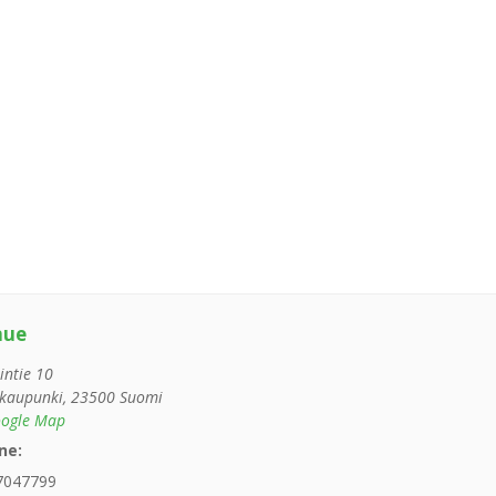
nue
intie 10
kaupunki
,
23500
Suomi
ogle Map
ne:
7047799