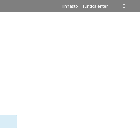
Hinnasto
Tuntikalenteri
|
A
PALLOILUHALLI
URKKIS
YHTEYSTIEDOT