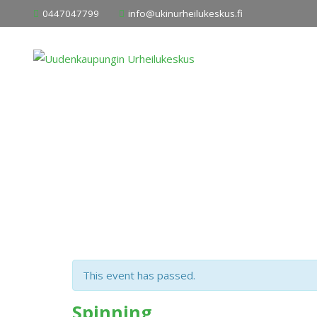
Skip
0447047799
info@ukinurheilukeskus.fi
to
content
This event has passed.
Spinning