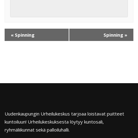
«
Spinning
Spinning
»
Uudenkaupungin Urheilukeskus tarjoaa loistavat puitteet
kuntoiluun! Urheilukeskuksesta löytyy kuntosali,
ryhmäliikunnat sekä palloiluhalli.