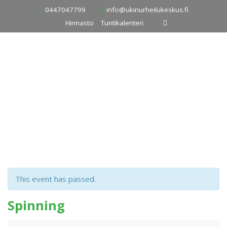
Skip
0447047799
info@ukinurheilukeskus.fi
to
Hinnasto
Tuntikalenteri
content
This event has passed.
Spinning