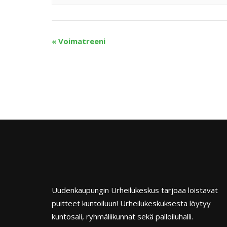
«
Voimatreeni
Uudenkaupungin Urheilukeskus tarjoaa loistavat
puitteet kuntoiluun! Urheilukeskuksesta löytyy
kuntosali, ryhmäliikunnat sekä palloiluhalli.