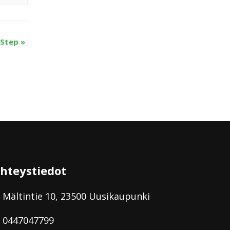
 Step
»
hteystiedot
Mältintie 10, 23500 Uusikaupunki
0447047799