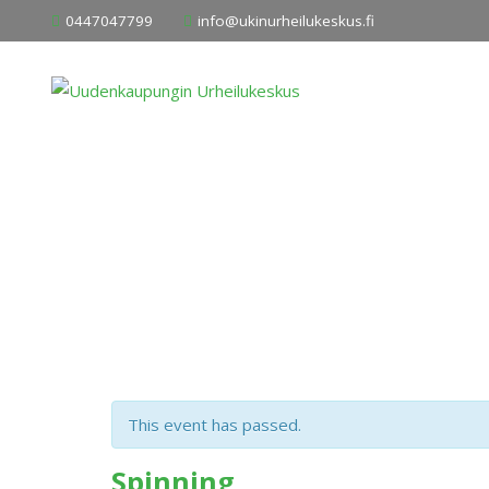
Skip
0447047799
info@ukinurheilukeskus.fi
to
content
This event has passed.
Spinning