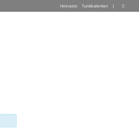
Hinnasto
Tuntikalenteri
|
A
PALLOILUHALLI
URKKIS
YHTEYSTIEDOT