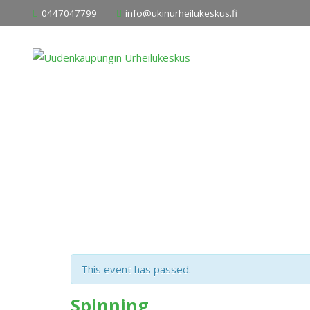
Skip
0447047799
info@ukinurheilukeskus.fi
to
content
This event has passed.
Spinning