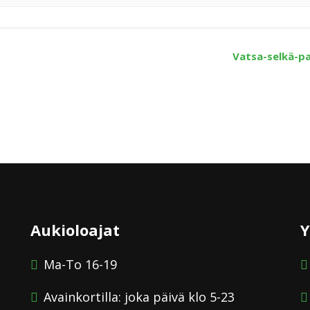
Vatsa-selkä-p
Aukioloajat
Y
Ma-To 16-19
Avainkortilla: joka päivä klo 5-23