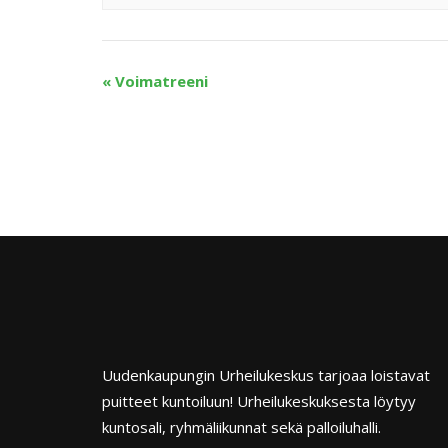
«
Voimatreeni
Uudenkaupungin Urheilukeskus tarjoaa loistavat
puitteet kuntoiluun! Urheilukeskuksesta löytyy
kuntosali, ryhmäliikunnat sekä palloiluhalli.