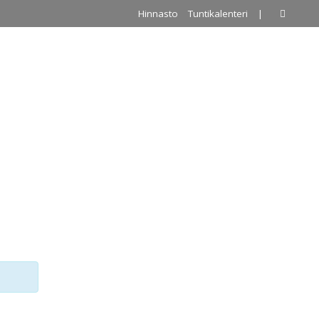
Hinnasto
Tuntikalenteri
|
A
PALLOILUHALLI
URKKIS
YHTEYSTIEDOT