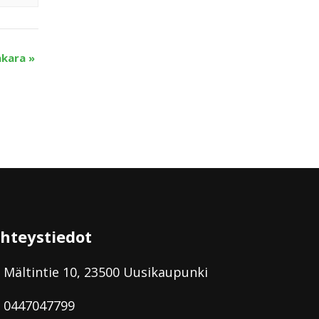
akara
»
hteystiedot
Mältintie 10, 23500 Uusikaupunki
0447047799