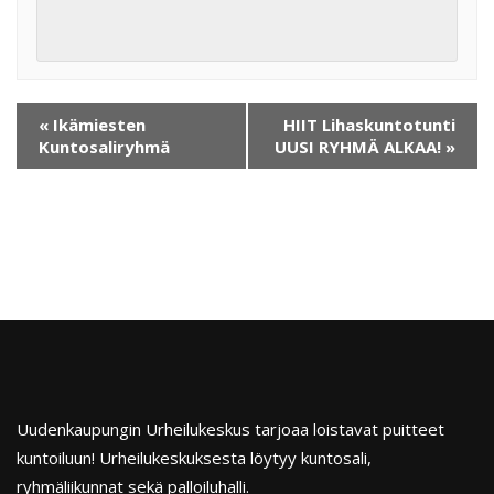
«
Ikämiesten
HIIT Lihaskuntotunti
Kuntosaliryhmä
UUSI RYHMÄ ALKAA!
»
Uudenkaupungin Urheilukeskus tarjoaa loistavat puitteet
kuntoiluun! Urheilukeskuksesta löytyy kuntosali,
ryhmäliikunnat sekä palloiluhalli.