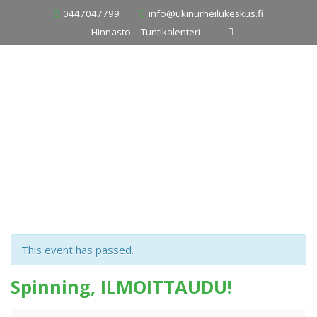
Skip
0447047799
info@ukinurheilukeskus.fi
to
Hinnasto
Tuntikalenteri
content
This event has passed.
Spinning, ILMOITTAUDU!