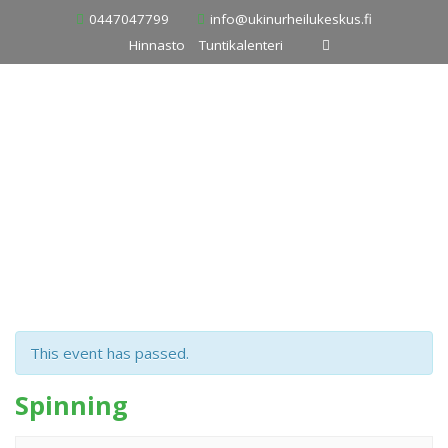
Skip
0447047799
info@ukinurheilukeskus.fi
to
Hinnasto
Tuntikalenteri
content
This event has passed.
Spinning