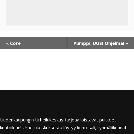
«
Core
Pumppi, UUSI Ohjelma!
»
Uudenkaupungin Urheilukeskus tarjoaa loistavat puitteet
kuntoiluun! Urheilukeskuksesta löytyy kuntosali, ryhmäliikunnat