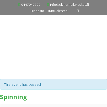
Skip
0447047799
info@ukinurheilukeskus.fi
to
Hinnasto
Tuntikalenteri
content
This event has passed.
Spinning