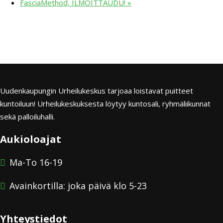
FasciaMethod, ILMOITTAUDU!
»
Uudenkaupungin Urheilukeskus tarjoaa loistavat puitteet
kuntoiluun! Urheilukeskuksesta löytyy kuntosali, ryhmäliikunnat
sekä palloiluhalli.
Aukioloajat
Ma-To 16-19
Avainkortilla: joka päivä klo 5-23
Yhteystiedot