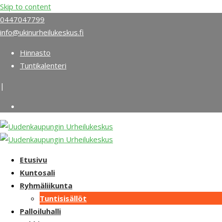
Skip to content
0447047799
info@ukinurheilukeskus.fi
Hinnasto
Tuntikalenteri
|
Etusivu
Kuntosali
Ryhmäliikunta
Tuntisisällöt
Palloiluhalli