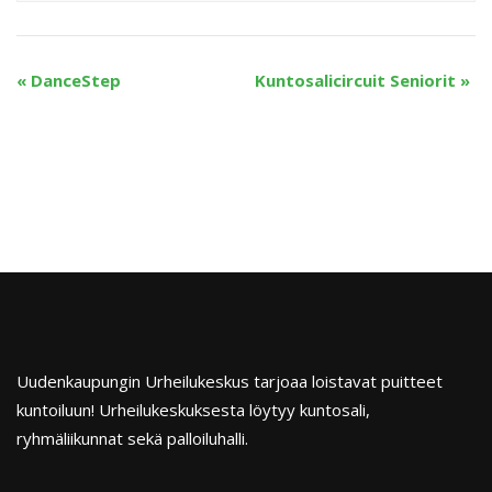
«
DanceStep
Kuntosalicircuit Seniorit
»
Uudenkaupungin Urheilukeskus tarjoaa loistavat puitteet
kuntoiluun! Urheilukeskuksesta löytyy kuntosali,
ryhmäliikunnat sekä palloiluhalli.