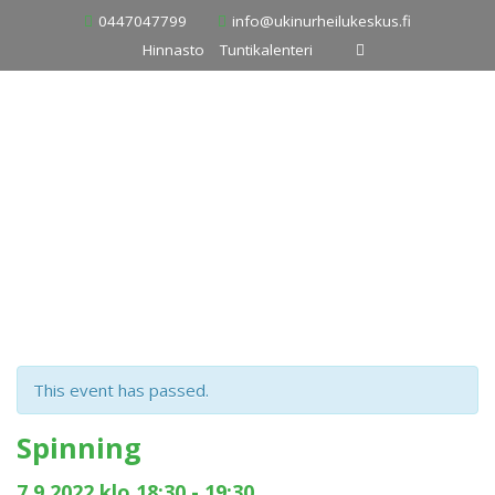
Skip
0447047799
info@ukinurheilukeskus.fi
to
Hinnasto
Tuntikalenteri
content
This event has passed.
Spinning
7.9.2022 klo 18:30
-
19:30