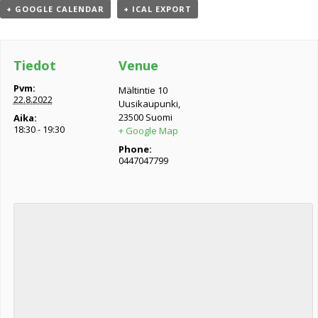
+ GOOGLE CALENDAR
+ ICAL EXPORT
Tiedot
Venue
Pvm:
Mältintie 10
22.8.2022
Uusikaupunki
,
23500
Suomi
Aika:
18:30 - 19:30
+ Google Map
Phone:
0447047799