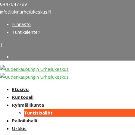
Skip
0447047799
to
info@ukinurheilukeskus.fi
content
Hinnasto
Tuntikalenteri
|
Etusivu
Kuntosali
Ryhmäliikunta
Tuntisisällöt
Palloiluhalli
Urkkis