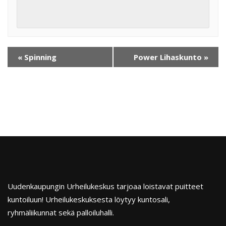
«
Spinning
Power Lihaskunto
»
Uudenkaupungin Urheilukeskus tarjoaa loistavat puitteet
kuntoiluun! Urheilukeskuksesta löytyy kuntosali,
ryhmäliikunnat sekä palloiluhalli.