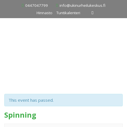
Skip
0447047799
info@ukinurheilukeskus.fi
to
Hinnasto
Tuntikalenteri
content
This event has passed.
Spinning