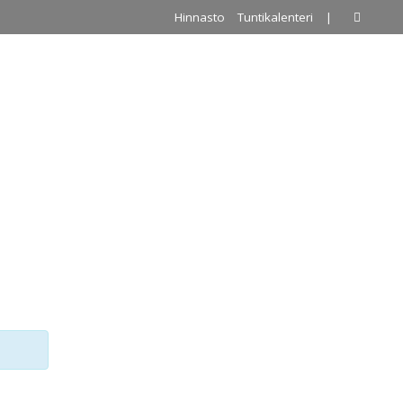
Hinnasto
Tuntikalenteri
|
A
PALLOILUHALLI
URKKIS
YHTEYSTIEDOT