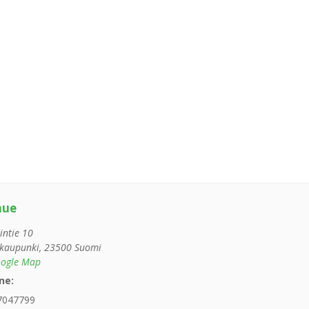
nue
intie 10
kaupunki
,
23500
Suomi
ogle Map
ne:
7047799