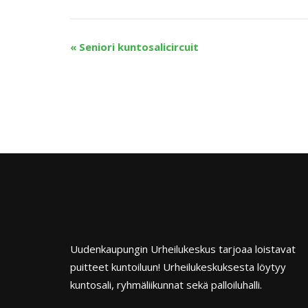
«
Seniori kuntosalicircuit
Uudenkaupungin Urheilukeskus tarjoaa loistavat
puitteet kuntoiluun! Urheilukeskuksesta löytyy
kuntosali, ryhmäliikunnat sekä palloiluhalli.