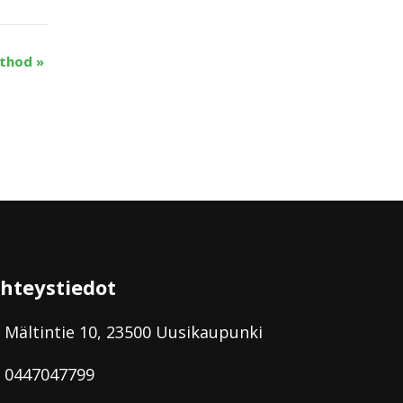
ethod
»
hteystiedot
Mältintie 10, 23500 Uusikaupunki
0447047799