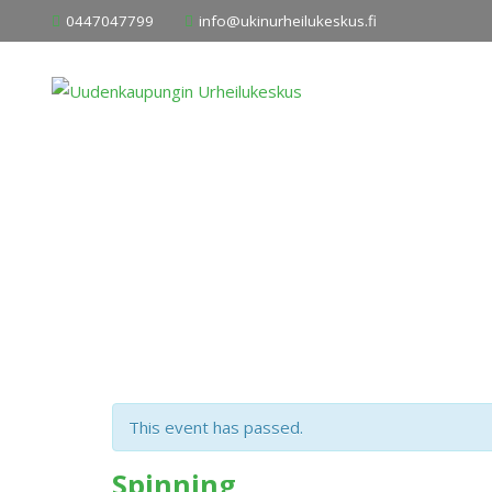
Skip
0447047799
info@ukinurheilukeskus.fi
to
content
This event has passed.
Spinning