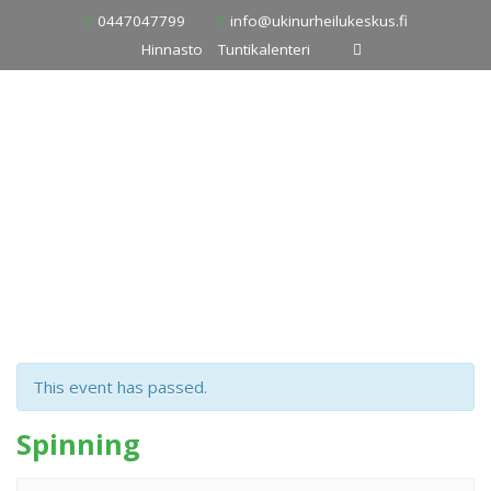
Skip
0447047799
info@ukinurheilukeskus.fi
to
Hinnasto
Tuntikalenteri
content
This event has passed.
Spinning