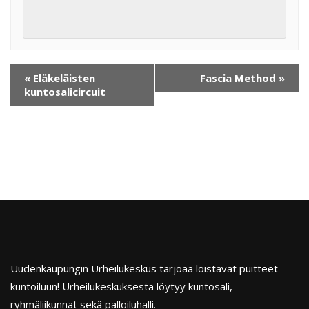
«
Eläkeläisten
Fascia Method
»
kuntosalicircuit
Uudenkaupungin Urheilukeskus tarjoaa loistavat puitteet
kuntoiluun! Urheilukeskuksesta löytyy kuntosali,
ryhmäliikunnat sekä palloiluhalli.