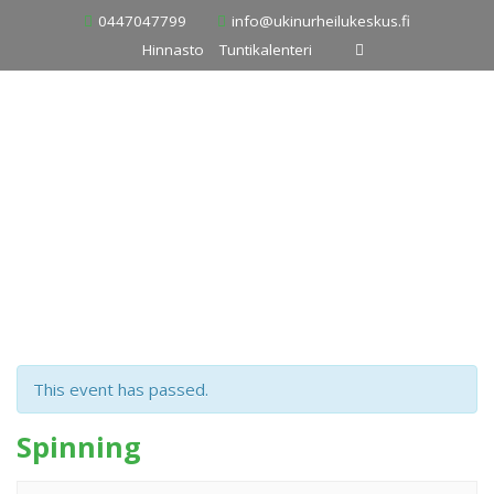
Skip
0447047799
info@ukinurheilukeskus.fi
to
Hinnasto
Tuntikalenteri
content
This event has passed.
Spinning