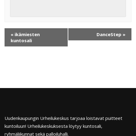
«
ikämiesten
DanceStep
»
kuntosali
Uudenkaupungin Urheilukeskus tarjoaa loistavat puitteet
kuntoiluun! Urheilukeskuksesta löytyy kuntosali,
ryhmäliikunnat sekä palloiluhalli.