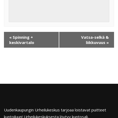
«
Spinning +
Vatsa-selkä &
keskivartalo
liikkuvuus
»
Uudenkaupungin Urheilukeskus tarjoaa loistavat puitteet
kuntoiluun! Urheilukeskuksesta löytyy kuntosali,