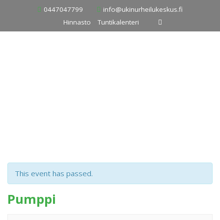
Skip
0447047799
info@ukinurheilukeskus.fi
to
Hinnasto
Tuntikalenteri
content
This event has passed.
Pumppi