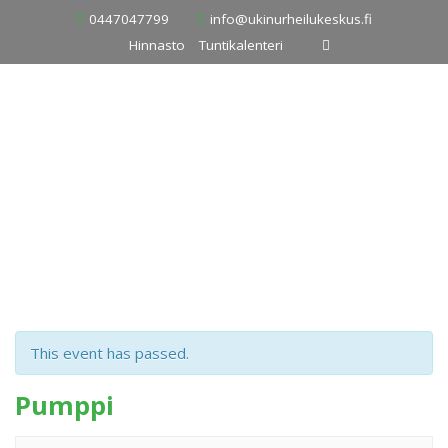
Skip
0447047799
info@ukinurheilukeskus.fi
to
Hinnasto
Tuntikalenteri
content
This event has passed.
Pumppi