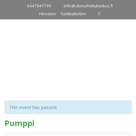
Skip
0447047799
info@ukinurheilukeskus.fi
to
Hinnasto
Tuntikalenteri
content
This event has passed.
Pumppi