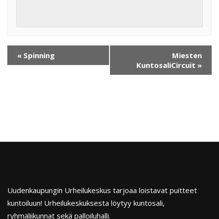
«
Spinning
Miesten
KuntosaliCircuit
»
Uudenkaupungin Urheilukeskus tarjoaa loistavat puitteet
kuntoiluun! Urheilukeskuksesta löytyy kuntosali,
ryhmäliikunnat sekä palloiluhalli.