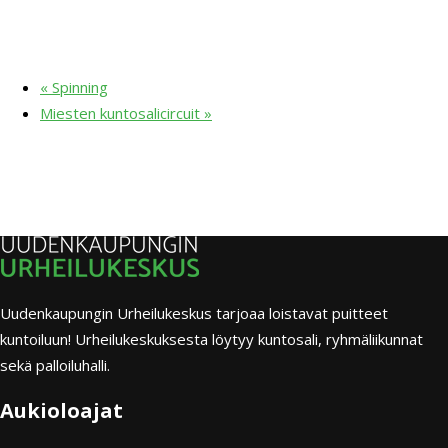
«
Spinning
Miesten kuntosalicircuit
»
Uudenkaupungin Urheilukeskus tarjoaa loistavat puitteet
kuntoiluun! Urheilukeskuksesta löytyy kuntosali, ryhmäliikunnat
sekä palloiluhalli.
Aukioloajat