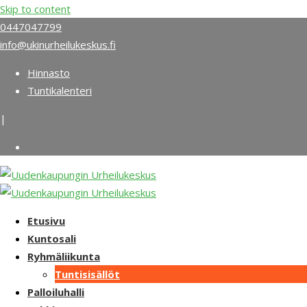
Skip to content
0447047799
info@ukinurheilukeskus.fi
Hinnasto
Tuntikalenteri
|
Etusivu
Kuntosali
Ryhmäliikunta
Tuntisisällöt
Palloiluhalli