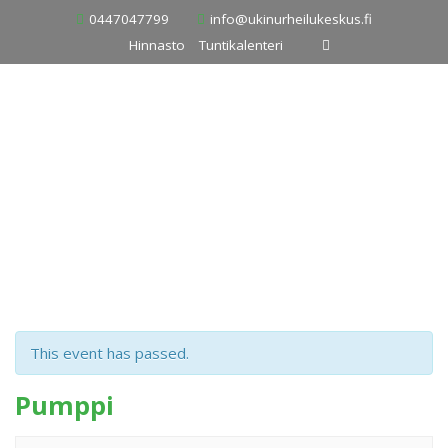
Skip
0447047799
info@ukinurheilukeskus.fi
to
Hinnasto
Tuntikalenteri
content
This event has passed.
Pumppi