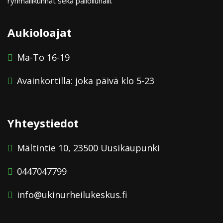
ryhmäliikunnat sekä palloiluhalli.
Aukioloajat
Ma-To 16-19
Avainkortilla: joka päivä klo 5-23
Yhteystiedot
Mältintie 10, 23500 Uusikaupunki
0447047799
info@ukinurheilukeskus.fi