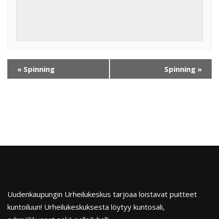
«
Spinning
Spinning
»
Uudenkaupungin Urheilukeskus tarjoaa loistavat puitteet
kuntoiluun! Urheilukeskuksesta löytyy kuntosali,