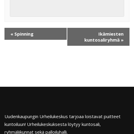
«
Spinning
Ikämiesten
kuntosaliryhmä
»
Uudenkaupungin Urheilukeskus tarjoaa loistavat puitteet
kuntoiluun! Urheilukeskuksesta löytyy kuntosali,
ryhmäliikunnat sekä palloiluhalli.