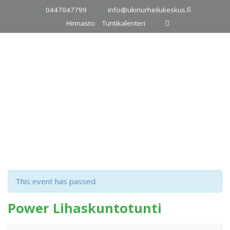
Skip
0447047799
info@ukinurheilukeskus.fi
to
Hinnasto
Tuntikalenteri
content
This event has passed.
Power Lihaskuntotunti