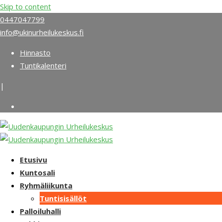
Skip to content
0447047799
info@ukinurheilukeskus.fi
Hinnasto
Tuntikalenteri
|
Etusivu
Kuntosali
Ryhmäliikunta
Tuntisisällöt
Palloiluhalli