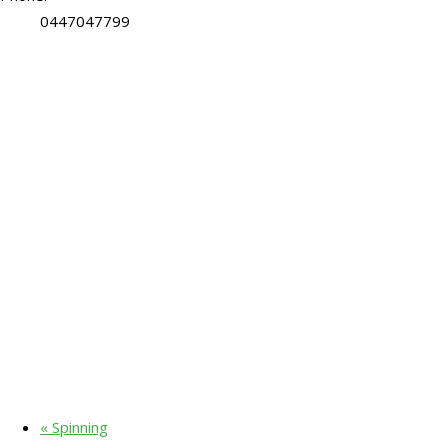
0447047799
«
Spinning