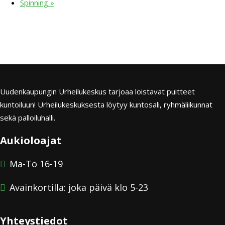
Spinning
»
Uudenkaupungin Urheilukeskus tarjoaa loistavat puitteet
kuntoiluun! Urheilukeskuksesta löytyy kuntosali, ryhmäliikunnat
sekä palloiluhalli.
Aukioloajat
Ma-To 16-19
Avainkortilla: joka päivä klo 5-23
Yhteystiedot