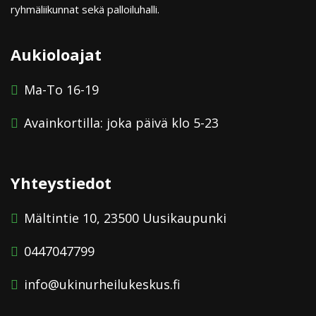
ryhmäliikunnat sekä palloiluhalli.
Aukioloajat
Ma-To 16-19
Avainkortilla: joka päivä klo 5-23
Yhteystiedot
Mältintie 10, 23500 Uusikaupunki
0447047799
info@ukinurheilukeskus.fi