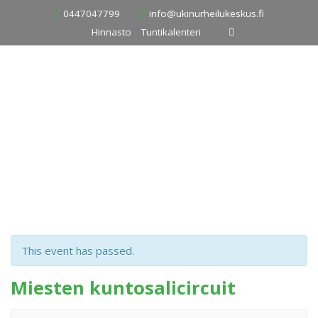
Skip
0447047799
info@ukinurheilukeskus.fi
to
Hinnasto
Tuntikalenteri
content
This event has passed.
Miesten kuntosalicircuit