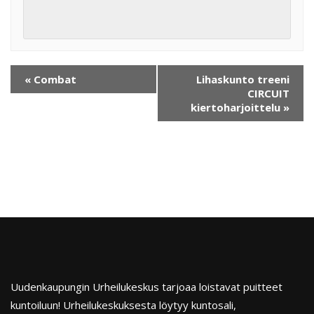
«
Combat
Lihaskunto treeni
CIRCUIT
kiertoharjoittelu
»
Uudenkaupungin Urheilukeskus tarjoaa loistavat puitteet
kuntoiluun! Urheilukeskuksesta löytyy kuntosali,