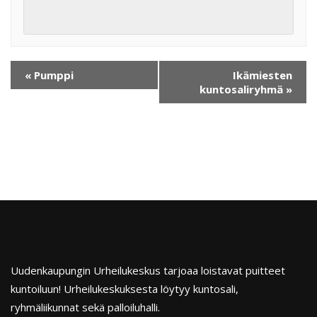
«
Pumppi
Ikämiesten
kuntosaliryhmä
»
Uudenkaupungin Urheilukeskus tarjoaa loistavat puitteet
kuntoiluun! Urheilukeskuksesta löytyy kuntosali,
ryhmäliikunnat sekä palloiluhalli.