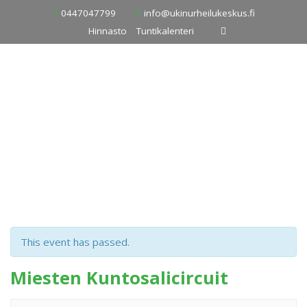
Skip
0447047799
info@ukinurheilukeskus.fi
to
Hinnasto
Tuntikalenteri
content
This event has passed.
Miesten Kuntosalicircuit