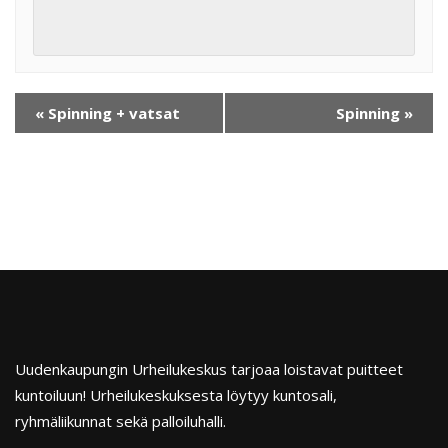
«
Spinning + vatsat
Spinning
»
Uudenkaupungin Urheilukeskus tarjoaa loistavat puitteet
kuntoiluun! Urheilukeskuksesta löytyy kuntosali,
ryhmäliikunnat sekä palloiluhalli.