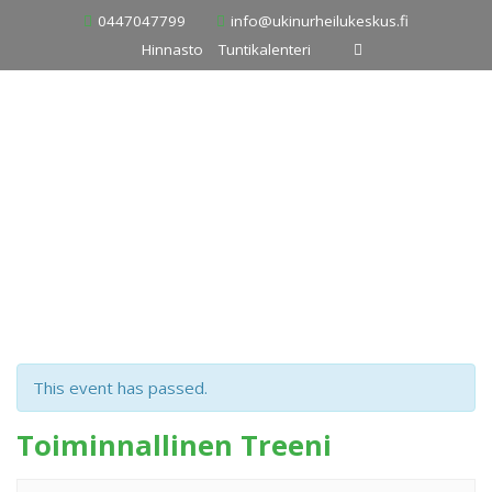
Skip
0447047799
info@ukinurheilukeskus.fi
to
Hinnasto
Tuntikalenteri
content
This event has passed.
Toiminnallinen Treeni