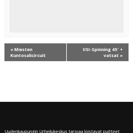
«
Miesten
IISI-Spinning 45′ +
Kuntosalicircuit
vatsat
»
Uudenkaupungin Urheilukeskus tarjoaa loistavat puitteet