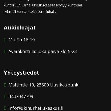
kuntoiluun! Urheilukeskuksesta löytyy kuntosali,
ryhmäliikunnat sekä palloiluhalli.
Aukioloajat
Ma-To 16-19
Avainkortilla: joka päivä klo 5-23
Yhteystiedot
Mältintie 10, 23500 Uusikaupunki
0447047799
info@ukinurheilukeskus.fi