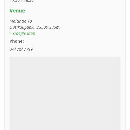
17:30 - 18:30
Venue
Mältintie 10
Uusikaupunki
,
23500
Suomi
+ Google Map
Phone:
0447047799