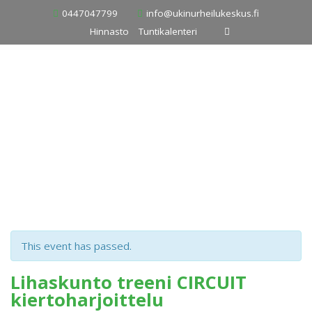
Skip
0447047799
info@ukinurheilukeskus.fi
to
Hinnasto
Tuntikalenteri
content
This event has passed.
Lihaskunto treeni CIRCUIT
kiertoharjoittelu