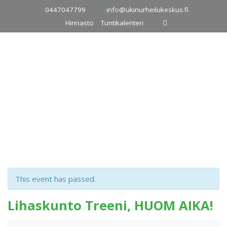
Skip
0447047799
info@ukinurheilukeskus.fi
to
Hinnasto
Tuntikalenteri
content
This event has passed.
Lihaskunto Treeni, HUOM AIKA!