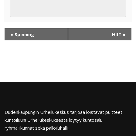
«
Spinning
HIIT
»
Uudenkaupungin Urheilukeskus tarjoaa loistavat puitteet
kuntoiluun! Urheilukeskuksesta löytyy kuntosali,
ryhmäliikunnat sekä palloiluhalli.