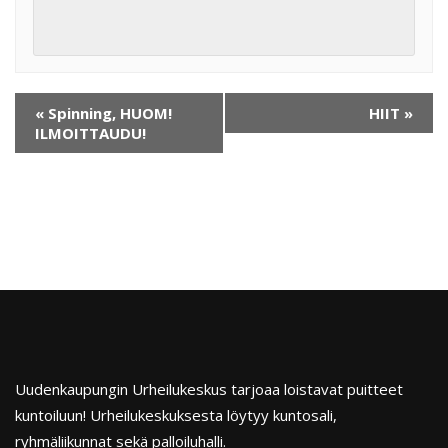
«
Spinning, HUOM!
HIIT
»
ILMOITTAUDU!
Uudenkaupungin Urheilukeskus tarjoaa loistavat puitteet
kuntoiluun! Urheilukeskuksesta löytyy kuntosali,
ryhmäliikunnat sekä palloiluhalli.