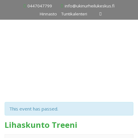
Skip
0447047799
info@ukinurheilukeskus.fi
to
Hinnasto
Tuntikalenteri
content
This event has passed.
Lihaskunto Treeni