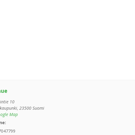
nue
intie 10
kaupunki
,
23500
Suomi
ogle Map
ne:
7047799