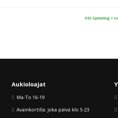
IISI-Spinning + 
Aukioloajat
Y
Ma-To 16-19
Avainkortilla: joka päivä klo 5-23