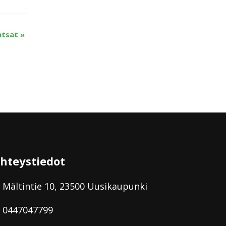
vatsat
»
hteystiedot
Mältintie 10, 23500 Uusikaupunki
0447047799