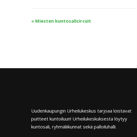
«
Miesten kuntosalicircuit
Uudenkaupungin Urheilukeskus tarjoaa loistavat
puitteet kuntoiluun! Urheilukeskuksesta löytyy
kuntosali, ryhmäliikunnat sekä palloiluhalli.