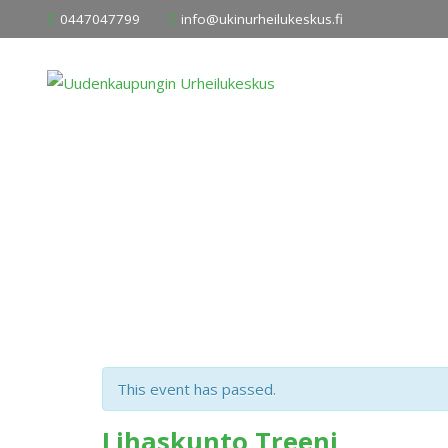
Skip
0447047799
info@ukinurheilukeskus.fi
to
content
This event has passed.
Lihaskunto Treeni