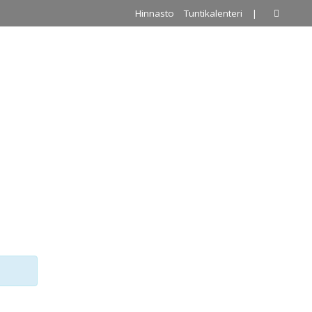
Hinnasto
Tuntikalenteri
|
A
PALLOILUHALLI
URKKIS
YHTEYSTIEDOT