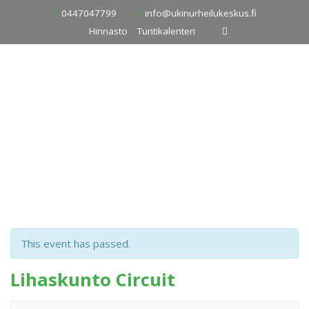
Skip
0447047799
info@ukinurheilukeskus.fi
to
Hinnasto
Tuntikalenteri
content
This event has passed.
Lihaskunto Circuit