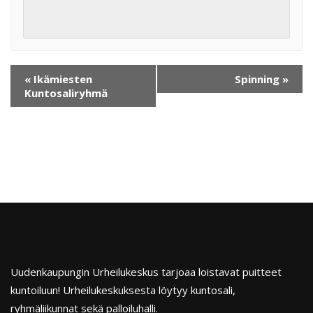
«
Ikämiesten
Spinning
»
Kuntosaliryhmä
Uudenkaupungin Urheilukeskus tarjoaa loistavat puitteet
kuntoiluun! Urheilukeskuksesta löytyy kuntosali,
ryhmäliikunnat sekä palloiluhalli.