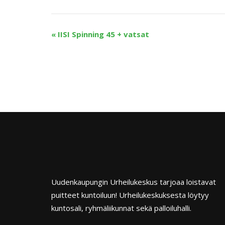
«
IISI Spinning 45 + vatsat
Uudenkaupungin Urheilukeskus tarjoaa loistavat
puitteet kuntoiluun! Urheilukeskuksesta löytyy
kuntosali, ryhmäliikunnat sekä palloiluhalli.