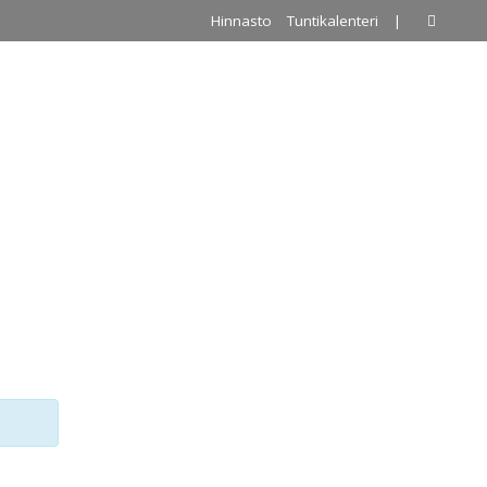
Hinnasto
Tuntikalenteri
|
A
PALLOILUHALLI
URKKIS
YHTEYSTIEDOT