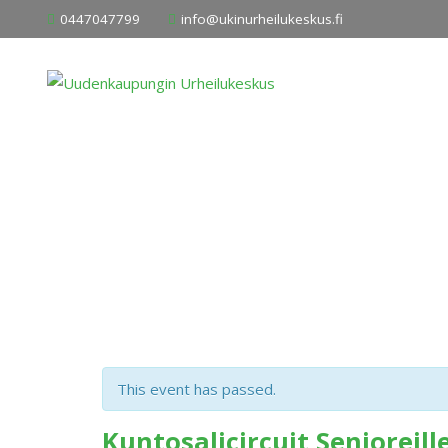
Skip
0447047799
info@ukinurheilukeskus.fi
to
content
This event has passed.
Kuntosalicircuit Senioreill