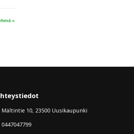
ryhmä
»
hteystiedot
Mältintie 10, 23500 Uusikaupunki
0447047799