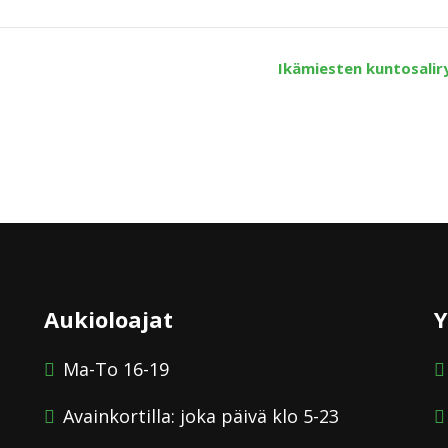
Ikämiesten kuntosali
Aukioloajat
Y
Ma-To 16-19
Avainkortilla: joka päivä klo 5-23