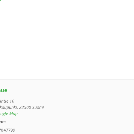
nue
intie 10
kaupunki
,
23500
Suomi
ogle Map
ne:
7047799