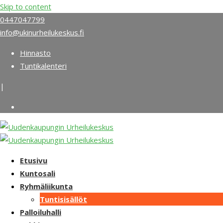
Skip to content
0447047799
info@ukinurheilukeskus.fi
Hinnasto
Tuntikalenteri
|
Etusivu
Kuntosali
Ryhmäliikunta
Tuntisisällöt
Palloiluhalli