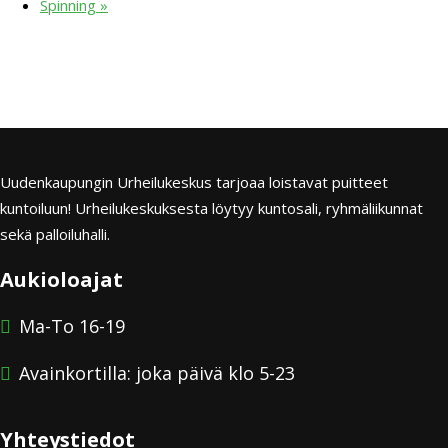
Spinning
»
Uudenkaupungin Urheilukeskus tarjoaa loistavat puitteet
kuntoiluun! Urheilukeskuksesta löytyy kuntosali, ryhmäliikunnat
sekä palloiluhalli.
Aukioloajat
Ma-To 16-19
Avainkortilla: joka päivä klo 5-23
Yhteystiedot