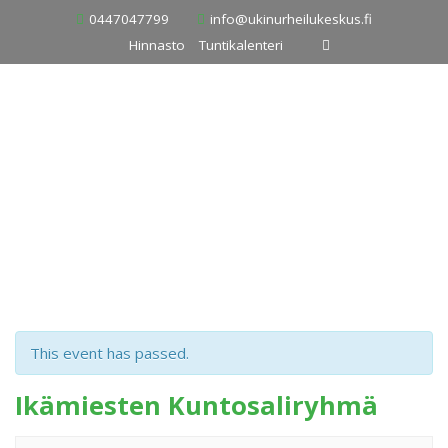
Skip
0447047799
info@ukinurheilukeskus.fi
to
Hinnasto
Tuntikalenteri
content
This event has passed.
Ikämiesten Kuntosaliryhmä