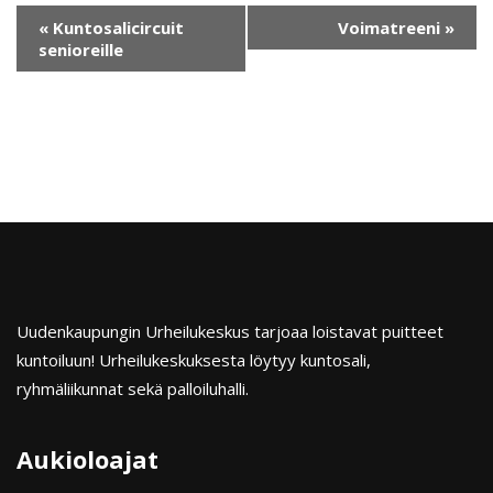
«
Kuntosalicircuit
Voimatreeni
»
senioreille
Uudenkaupungin Urheilukeskus tarjoaa loistavat puitteet
kuntoiluun! Urheilukeskuksesta löytyy kuntosali,
ryhmäliikunnat sekä palloiluhalli.
Aukioloajat