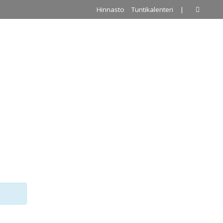
Hinnasto
Tuntikalenteri
|
A
PALLOILUHALLI
URKKIS
YHTEYSTIEDOT