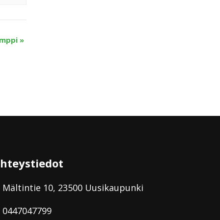
mppi
»
hteystiedot
Mältintie 10, 23500 Uusikaupunki
0447047799