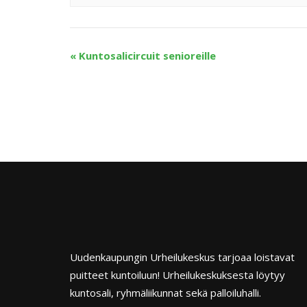
«
Kuntosalicircuit senioreille
Uudenkaupungin Urheilukeskus tarjoaa loistavat
puitteet kuntoiluun! Urheilukeskuksesta löytyy
kuntosali, ryhmäliikunnat sekä palloiluhalli.