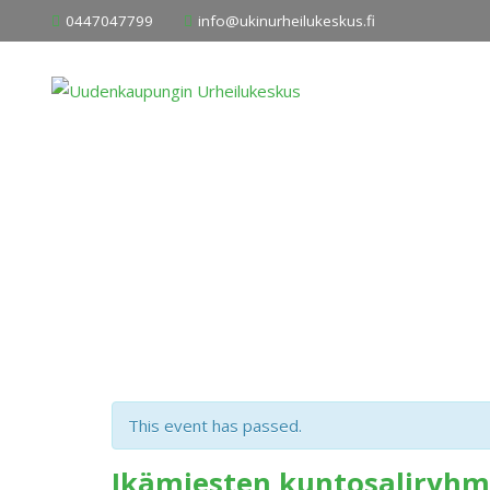
Skip
0447047799
info@ukinurheilukeskus.fi
to
content
This event has passed.
Ikämiesten kuntosaliryh