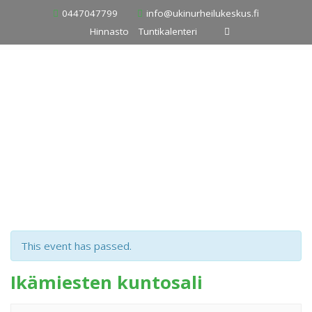
Skip
0447047799
info@ukinurheilukeskus.fi
to
Hinnasto
Tuntikalenteri
content
This event has passed.
Ikämiesten kuntosali