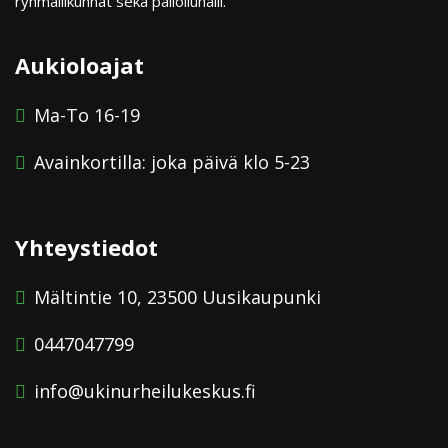
ryhmäliikunnat sekä palloiluhalli.
Aukioloajat
Ma-To 16-19
Avainkortilla: joka päivä klo 5-23
Yhteystiedot
Mältintie 10, 23500 Uusikaupunki
0447047799
info@ukinurheilukeskus.fi