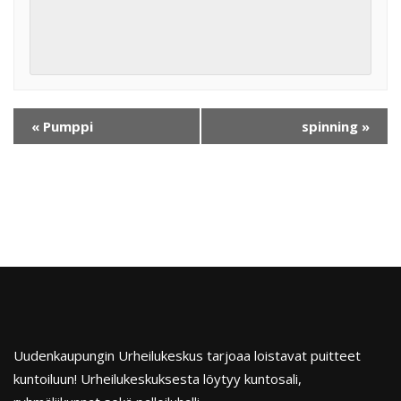
«
Pumppi
spinning
»
Uudenkaupungin Urheilukeskus tarjoaa loistavat puitteet
kuntoiluun! Urheilukeskuksesta löytyy kuntosali,