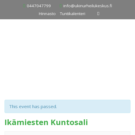
Skip
0447047799
info@ukinurheilukeskus.fi
to
Hinnasto
Tuntikalenteri
content
This event has passed.
Ikämiesten Kuntosali