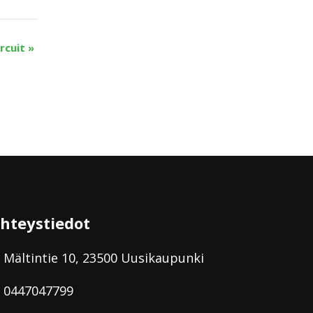
ircuit
»
hteystiedot
Mältintie 10, 23500 Uusikaupunki
0447047799