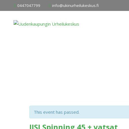
Skip
0447047799
info@ukinurheilukeskus.fi
to
content
This event has passed.
IISI Spinning 45 + vatsat