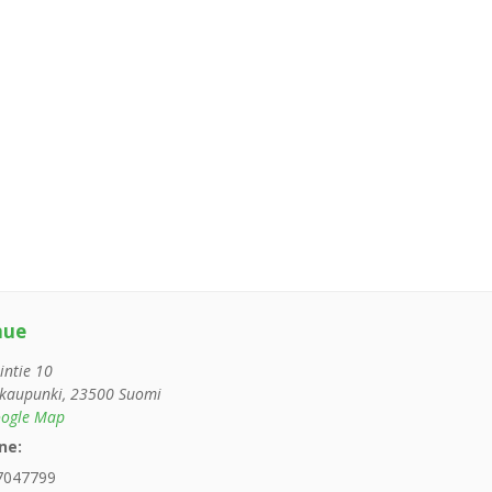
nue
intie 10
kaupunki
,
23500
Suomi
ogle Map
ne:
7047799