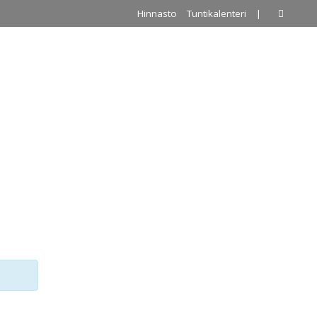
Hinnasto
Tuntikalenteri
|
A
PALLOILUHALLI
URKKIS
YHTEYSTIEDOT