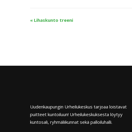
«
Lihaskunto treeni
Uudenkaupungin Urheilukeskus tarjoaa loistavat
puitteet kuntoiluun! Urheilukeskuksesta löytyy
kuntosali, ryhmäliikunnat sekä palloiluhalli.